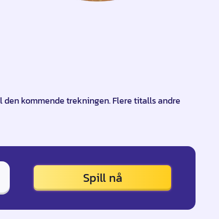
il den kommende trekningen. Flere titalls andre
Spill nå