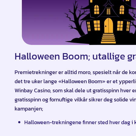
Halloween Boom; utallige g
Premietrekninger er alltid moro, spesielt når de k
det tre uker lange «Halloween Boom» er et ypperli
Winbay Casino, som skal dele ut gratisspinn hver e
gratisspinn og fornuftige vilkår sikrer deg solide
kampanjen;
Halloween-trekningene finner sted hver dag 