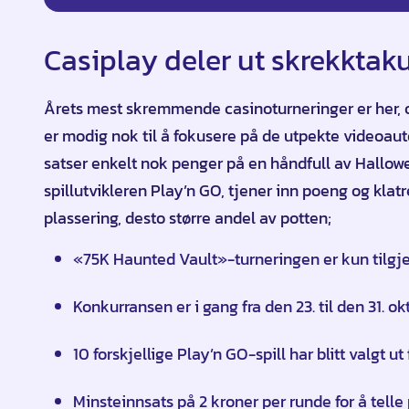
Casiplay deler ut skrekktak
Årets mest skremmende casinoturneringer er her,
er modig nok til å fokusere på de utpekte videoaut
satser enkelt nok penger på en håndfull av Hallow
spillutvikleren Play’n GO, tjener inn poeng og klat
plassering, desto større andel av potten;
«75K Haunted Vault»-turneringen er kun tilgj
Konkurransen er i gang fra den 23. til den 31. o
10 forskjellige Play’n GO-spill har blitt valgt ut
Minsteinnsats på 2 kroner per runde for å telle