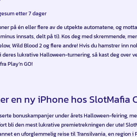
ngesum etter 7 dager
oner på én eller flere av de utpekte automatene, og motta
t minus innsats, delt på ti). Kos deg med skremmende, me
ow, Wild Blood 2 og flere andre! Hvis du hamstrer inn no
i deres lukrative Halloween-turnering, så kast deg over ve
fra Play’n GO!
eller en ny iPhone hos SlotMafia 
niserte bonuskampanjer under årets Halloween-feiring, m
 fort bli den mest lukrative premietrekningen der ute! Slo
annet en uforglemmelig reise til Transilvania, en region 