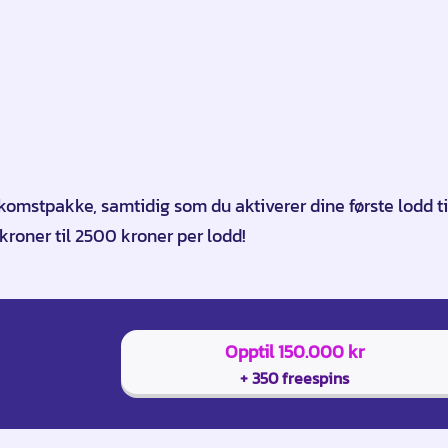
komstpakke, samtidig som du aktiverer dine første lodd t
roner til 2500 kroner per lodd!
Opptil 150.000 kr
+ 350 freespins