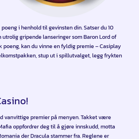
 poeng i henhold til gevinsten din. Satser du 10
n utrolig gripende lanseringer som Baron Lord of
k poeng, kan du vinne en fyldig premie – Casiplay
lkomstpakken, stup ut i spillutvalget, legg frykten
Casino!
ed vanvittige premier på menyen. Takket være
tMafia oppfordrer deg til å gjøre innskudd, motta
i Romania der Dracula stammer fra. Reglene er