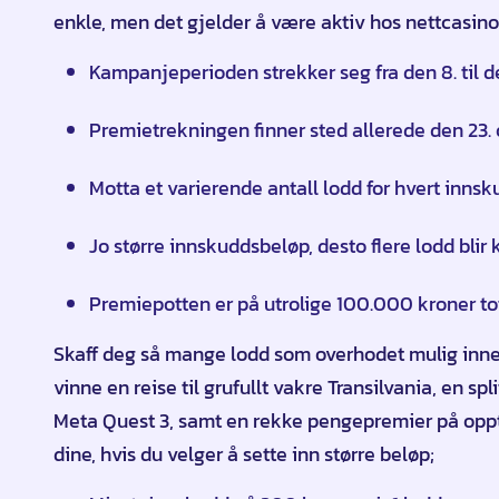
enkle, men det gjelder å være aktiv hos nettcasi
Kampanjeperioden strekker seg fra den 8. til d
Premietrekningen finner sted allerede den 23.
Motta et varierende antall lodd for hvert innsk
Jo større innskuddsbeløp, desto flere lodd blir 
Premiepotten er på utrolige 100.000 kroner to
Skaff deg så mange lodd som overhodet mulig innen
vinne en reise til grufullt vakre Transilvania, en s
Meta Quest 3, samt en rekke pengepremier på oppti
dine, hvis du velger å sette inn større beløp;