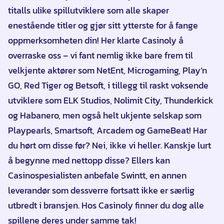
titalls ulike spillutviklere som alle skaper
enestående titler og gjør sitt ytterste for å fange
oppmerksomheten din! Her klarte Casinoly å
overraske oss – vi fant nemlig ikke bare frem til
velkjente aktører som NetEnt, Microgaming, Play’n
GO, Red Tiger og Betsoft, i tillegg til raskt voksende
utviklere som ELK Studios, Nolimit City, Thunderkick
og Habanero, men også helt ukjente selskap som
Playpearls, Smartsoft, Arcadem og GameBeat! Har
du hørt om disse før? Nei, ikke vi heller. Kanskje lurt
å begynne med nettopp disse? Ellers kan
Casinospesialisten anbefale Swintt, en annen
leverandør som dessverre fortsatt ikke er særlig
utbredt i bransjen. Hos Casinoly finner du dog alle
spillene deres under samme tak!