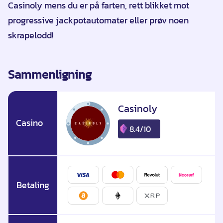
Casinoly mens du er på farten, rett blikket mot
progressive jackpotautomater eller prøv noen
skrapelodd!
Sammenligning
Casinoly
Casino
8.4/10
Betaling