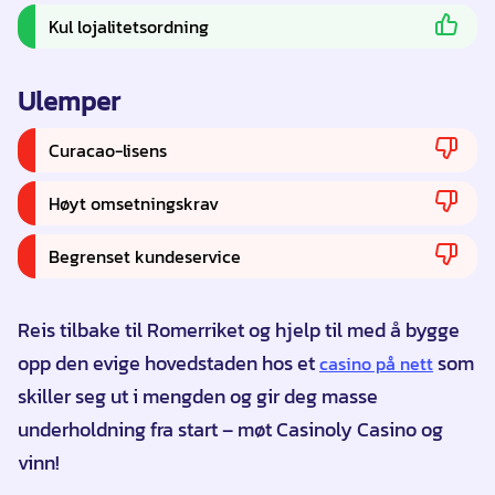
Kul lojalitetsordning
Ulemper
Curacao-lisens
Høyt omsetningskrav
Begrenset kundeservice
Reis tilbake til Romerriket og hjelp til med å bygge
opp den evige hovedstaden hos et
som
casino på nett
skiller seg ut i mengden og gir deg masse
underholdning fra start – møt Casinoly Casino og
vinn!