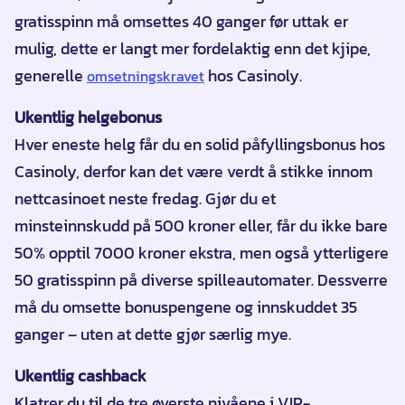
gratisspinn må omsettes 40 ganger før uttak er
mulig, dette er langt mer fordelaktig enn det kjipe,
generelle
hos Casinoly.
omsetningskravet
Ukentlig helgebonus
Hver eneste helg får du en solid påfyllingsbonus hos
Casinoly, derfor kan det være verdt å stikke innom
nettcasinoet neste fredag. Gjør du et
minsteinnskudd på 500 kroner eller, får du ikke bare
50% opptil 7000 kroner ekstra, men også ytterligere
50 gratisspinn på diverse spilleautomater. Dessverre
må du omsette bonuspengene og innskuddet 35
ganger – uten at dette gjør særlig mye.
Ukentlig cashback
Klatrer du til de tre øverste nivåene i VIP-