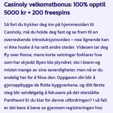
Casinoly velkomstbonus: 100% opptil
5000 kr + 200 freespins
Så fort du trykker deg inn på hjemmesiden til
Casinoly, må du holde deg fast og se frem til en
overraskende introduksjonsvideo – noe lignende kan
vi ikke huske å ha sett andre steder. Videoen lar deg
fly over Roma, mens korte setninger forklarer hva
som har skjedd. Byen ble plyndret, sto i brann og
mistet mange av sine severdigheter, men nå er du
endelig her for å fikse den. Oppgaven din blir å
gjenoppbygge de flotte byggverkene, og ditt første
steg blir selvfølgelig å fokusere på det storslåtte
Pantheon! Er du klar for denne utfordringen? I så fall
er det bare å bane se gjennom registreringen hos