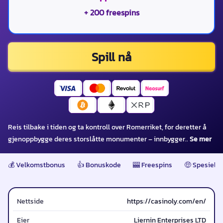
+ 200 freespins
Spill nå
Reis tilbake i tiden og ta kontroll over Romerriket, for deretter å
gjenoppbygge deres storslåtte monumenter – innbygger
..
Se mer
💰 Velkomstbonus
👍 Bonuskode
🎰 Freespins
🤑 Spesiell
Nettside
https://casinoly.com/en/
Eier
Liernin Enterprises LTD