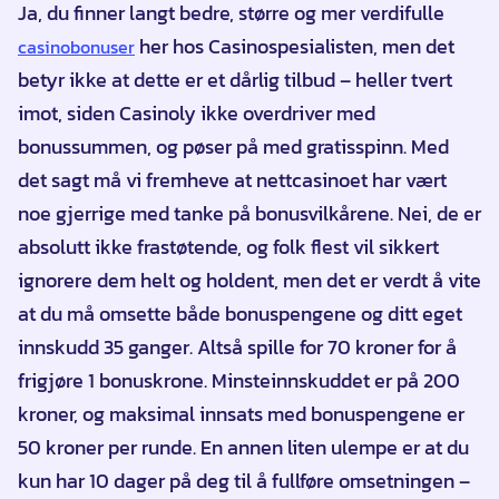
Ja, du finner langt bedre, større og mer verdifulle
her hos Casinospesialisten, men det
casinobonuser
betyr ikke at dette er et dårlig tilbud – heller tvert
imot, siden Casinoly ikke overdriver med
bonussummen, og pøser på med gratisspinn. Med
det sagt må vi fremheve at nettcasinoet har vært
noe gjerrige med tanke på bonusvilkårene. Nei, de er
absolutt ikke frastøtende, og folk flest vil sikkert
ignorere dem helt og holdent, men det er verdt å vite
at du må omsette både bonuspengene og ditt eget
innskudd 35 ganger. Altså spille for 70 kroner for å
frigjøre 1 bonuskrone. Minsteinnskuddet er på 200
kroner, og maksimal innsats med bonuspengene er
50 kroner per runde. En annen liten ulempe er at du
kun har 10 dager på deg til å fullføre omsetningen –