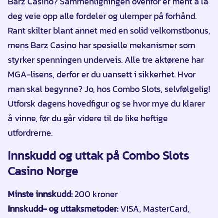
Barz Casino? Sammenligningen ovenfor er ment å la
deg veie opp alle fordeler og ulemper på forhånd.
Rant skilter blant annet med en solid velkomstbonus,
mens Barz Casino har spesielle mekanismer som
styrker spenningen underveis. Alle tre aktørene har
MGA-lisens, derfor er du uansett i sikkerhet. Hvor
man skal begynne? Jo, hos Combo Slots, selvfølgelig!
Utforsk dagens hovedfigur og se hvor mye du klarer
å vinne, før du går videre til de like heftige
utfordrerne.
Innskudd og uttak på Combo Slots
Casino Norge
Minste innskudd:
200 kroner
Innskudd- og uttaksmetoder:
VISA, MasterCard,