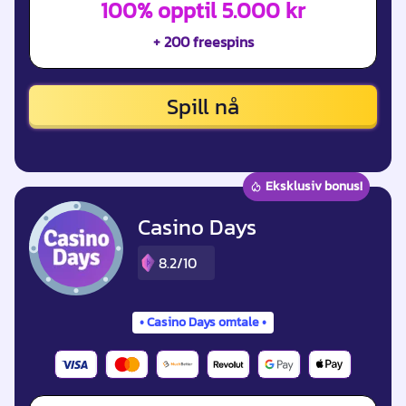
100% opptil 5.000 kr
+ 200 freespins
Spill nå
Eksklusiv bonus!
Casino Days
8.2/10
Casino Days omtale