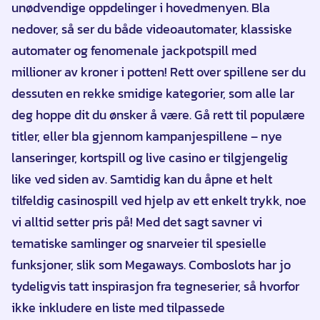
unødvendige oppdelinger i hovedmenyen. Bla
nedover, så ser du både videoautomater, klassiske
automater og fenomenale jackpotspill med
millioner av kroner i potten! Rett over spillene ser du
dessuten en rekke smidige kategorier, som alle lar
deg hoppe dit du ønsker å være. Gå rett til populære
titler, eller bla gjennom kampanjespillene – nye
lanseringer, kortspill og live casino er tilgjengelig
like ved siden av. Samtidig kan du åpne et helt
tilfeldig casinospill ved hjelp av ett enkelt trykk, noe
vi alltid setter pris på! Med det sagt savner vi
tematiske samlinger og snarveier til spesielle
funksjoner, slik som Megaways. Comboslots har jo
tydeligvis tatt inspirasjon fra tegneserier, så hvorfor
ikke inkludere en liste med tilpassede