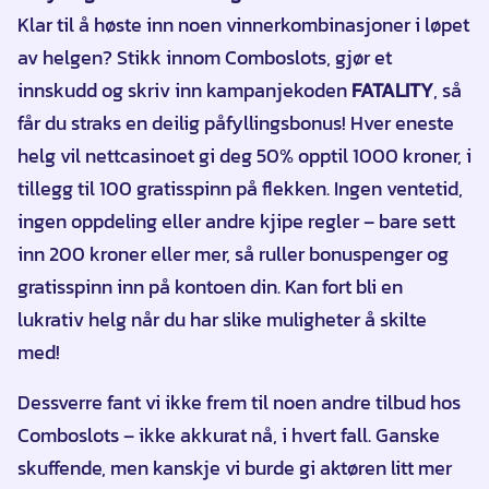
Klar til å høste inn noen vinnerkombinasjoner i løpet
av helgen? Stikk innom Comboslots, gjør et
innskudd og skriv inn kampanjekoden
FATALITY
, så
får du straks en deilig påfyllingsbonus! Hver eneste
helg vil nettcasinoet gi deg 50% opptil 1000 kroner, i
tillegg til 100 gratisspinn på flekken. Ingen ventetid,
ingen oppdeling eller andre kjipe regler – bare sett
inn 200 kroner eller mer, så ruller bonuspenger og
gratisspinn inn på kontoen din. Kan fort bli en
lukrativ helg når du har slike muligheter å skilte
med!
Dessverre fant vi ikke frem til noen andre tilbud hos
Comboslots – ikke akkurat nå, i hvert fall. Ganske
skuffende, men kanskje vi burde gi aktøren litt mer