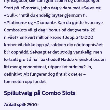
frynsegoder, slik som gratisspinn og bonuspenger.
Start på «Bronse», jobb deg videre mot «Sølv» og
«Gull», inntil du endelig bryter gjennom til
«Platinum» og «Diamant». Kan du gjette hvor mye
Comboslots vil gi deg i bonus på det øverste, 28.
nivået? En kvart million kroner! Jepp, 240.000
kroner vil dukke opp på saldoen din når toppnivået
blir oppnådd. Selvsagt er det utrolig vanskelig, men
fortsatt greit å ha i bakhodet! Hadde vi ønsket oss en
litt mer gjennomtenkt, utpønsket ordning? Ja,
definitivt. Alt fungerer dog fint slik det er –
tommelen opp for det.
Spillutvalg på Combo Slots
Antall spill
: 2500+