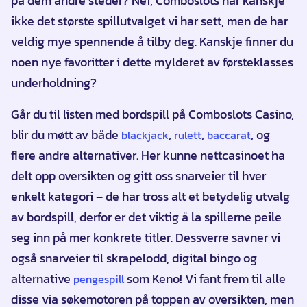
på dem andre steder? Nei, Comboslots har kanskje
ikke det største spillutvalget vi har sett, men de har
veldig mye spennende å tilby deg. Kanskje finner du
noen nye favoritter i dette mylderet av førsteklasses
underholdning?
Går du til listen med bordspill på Comboslots Casino,
blir du møtt av både
,
,
, og
blackjack
rulett
baccarat
flere andre alternativer. Her kunne nettcasinoet ha
delt opp oversikten og gitt oss snarveier til hver
enkelt kategori – de har tross alt et betydelig utvalg
av bordspill, derfor er det viktig å la spillerne peile
seg inn på mer konkrete titler. Dessverre savner vi
også snarveier til skrapelodd, digital bingo og
alternative
som Keno! Vi fant frem til alle
pengespill
disse via søkemotoren på toppen av oversikten, men