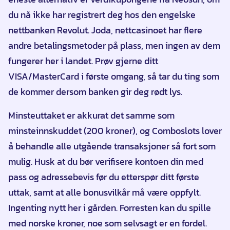
du nå ikke har registrert deg hos den engelske
nettbanken Revolut. Joda, nettcasinoet har flere
andre betalingsmetoder på plass, men ingen av dem
fungerer her i landet. Prøv gjerne ditt
VISA/MasterCard i første omgang, så tar du ting som
de kommer dersom banken gir deg rødt lys.
Minsteuttaket er akkurat det samme som
minsteinnskuddet (200 kroner), og Comboslots lover
å behandle alle utgående transaksjoner så fort som
mulig. Husk at du bør verifisere kontoen din med
pass og adressebevis før du etterspør ditt første
uttak, samt at alle bonusvilkår må være oppfylt.
Ingenting nytt her i gården. Forresten kan du spille
med norske kroner, noe som selvsagt er en fordel.