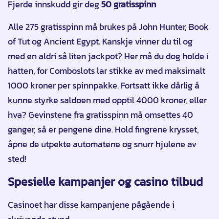
Fjerde innskudd gir deg
50 gratisspinn
Alle 275 gratisspinn må brukes på John Hunter, Book
of Tut og Ancient Egypt. Kanskje vinner du til og
med en aldri så liten jackpot? Her må du dog holde i
hatten, for Comboslots lar stikke av med maksimalt
1000 kroner per spinnpakke. Fortsatt ikke dårlig å
kunne styrke saldoen med opptil 4000 kroner, eller
hva? Gevinstene fra gratisspinn må omsettes 40
ganger, så er pengene dine. Hold fingrene krysset,
åpne de utpekte automatene og snurr hjulene av
sted!
Spesielle kampanjer og casino tilbud
Casinoet har disse kampanjene pågående i