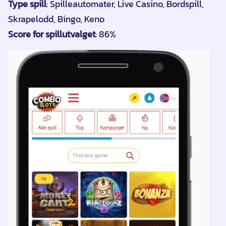
Type spill
: Spilleautomater, Live Casino, Bordspill,
Skrapelodd, Bingo, Keno
Score for spillutvalget
: 86%