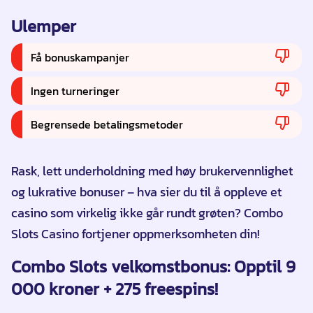
Ulemper
Få bonuskampanjer
Ingen turneringer
Begrensede betalingsmetoder
Rask, lett underholdning med høy brukervennlighet
og lukrative bonuser – hva sier du til å oppleve et
casino som virkelig ikke går rundt grøten? Combo
Slots Casino fortjener oppmerksomheten din!
Combo Slots velkomstbonus: Opptil 9
000 kroner + 275 freespins!