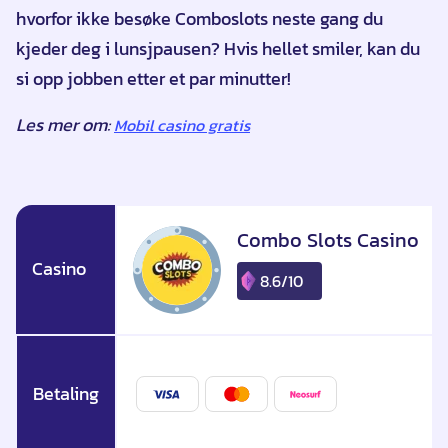
hvorfor ikke besøke Comboslots neste gang du
kjeder deg i lunsjpausen? Hvis hellet smiler, kan du
si opp jobben etter et par minutter!
Les mer om:
Mobil casino gratis
Combo Slots Casino
Casino
8.6/10
Betaling