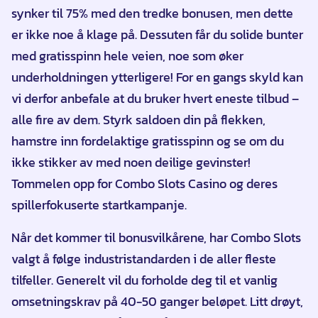
synker til 75% med den tredke bonusen, men dette
er ikke noe å klage på. Dessuten får du solide bunter
med gratisspinn hele veien, noe som øker
underholdningen ytterligere! For en gangs skyld kan
vi derfor anbefale at du bruker hvert eneste tilbud –
alle fire av dem. Styrk saldoen din på flekken,
hamstre inn fordelaktige gratisspinn og se om du
ikke stikker av med noen deilige gevinster!
Tommelen opp for Combo Slots Casino og deres
spillerfokuserte startkampanje.
Når det kommer til bonusvilkårene, har Combo Slots
valgt å følge industristandarden i de aller fleste
tilfeller. Generelt vil du forholde deg til et vanlig
omsetningskrav på 40-50 ganger beløpet. Litt drøyt,