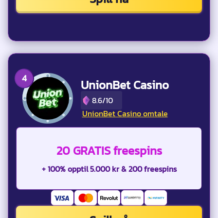
UnionBet Casino
8.6/10
UnionBet Casino omtale
20 GRATIS freespins
+ 100% opptil 5.000 kr & 200 freespins