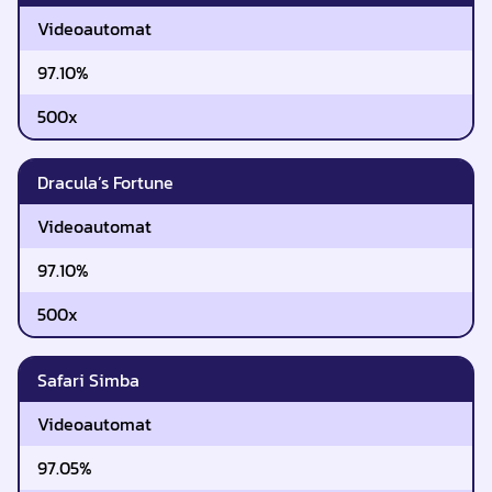
Videoautomat
97.10%
500x
Dracula’s Fortune
Videoautomat
97.10%
500x
Safari Simba
Videoautomat
97.05%