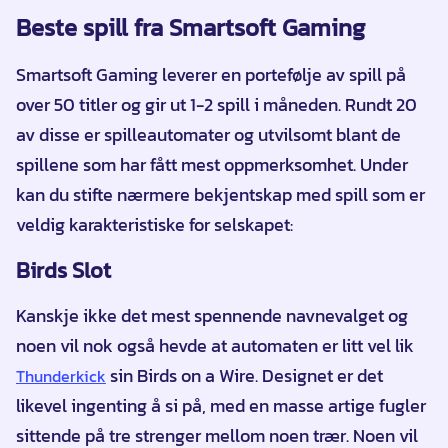
Beste spill fra Smartsoft Gaming
Smartsoft Gaming leverer en portefølje av spill på
over 50 titler og gir ut 1-2 spill i måneden. Rundt 20
av disse er spilleautomater og utvilsomt blant de
spillene som har fått mest oppmerksomhet. Under
kan du stifte nærmere bekjentskap med spill som er
veldig karakteristiske for selskapet:
Birds Slot
Kanskje ikke det mest spennende navnevalget og
noen vil nok også hevde at automaten er litt vel lik
sin Birds on a Wire. Designet er det
Thunderkick
likevel ingenting å si på, med en masse artige fugler
sittende på tre strenger mellom noen trær. Noen vil