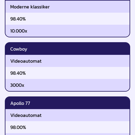
Moderne klassiker
98.40%
10.000x
Cowboy
Videoautomat
98.40%
3000x
Apollo 77
Videoautomat
98.00%