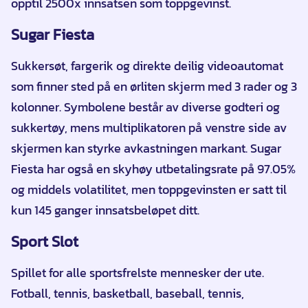
opptil 2500x innsatsen som toppgevinst.
Sugar Fiesta
Sukkersøt, fargerik og direkte deilig videoautomat
som finner sted på en ørliten skjerm med 3 rader og 3
kolonner. Symbolene består av diverse godteri og
sukkertøy, mens multiplikatoren på venstre side av
skjermen kan styrke avkastningen markant. Sugar
Fiesta har også en skyhøy utbetalingsrate på 97.05%
og middels volatilitet, men toppgevinsten er satt til
kun 145 ganger innsatsbeløpet ditt.
Sport Slot
Spillet for alle sportsfrelste mennesker der ute.
Fotball, tennis, basketball, baseball, tennis,