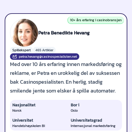
10+ års erfaring i casinobransjen
Petra Benedikte Hevang
Spillekspert
465 Artikler
petra.hevang@casinospesialisten.net
Med over 10 års erfaring innen markedsføring og
reklame, er Petra en urokkelig del av suksessen
bak Casinospesialisten. En herlig, stadig
smilende jente som elsker å spille automater.
Nasjonalitet
Bor i
Norsk
Oslo
Universitet
Universitetsgrad
Handelshøyskolen BI
Internasjonal markedsføring