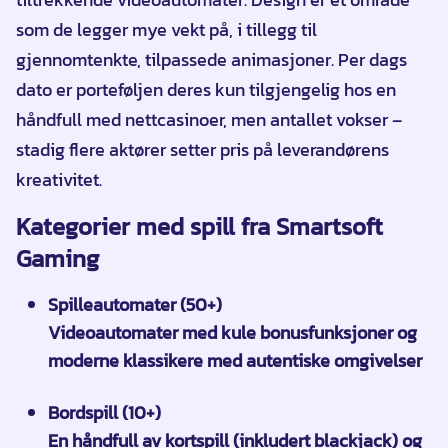
som de legger mye vekt på, i tillegg til
gjennomtenkte, tilpassede animasjoner. Per dags
dato er porteføljen deres kun tilgjengelig hos en
håndfull med nettcasinoer, men antallet vokser –
stadig flere aktører setter pris på leverandørens
kreativitet.
Kategorier med spill fra Smartsoft
Gaming
Spilleautomater (50+)
Videoautomater med kule bonusfunksjoner og
moderne klassikere med autentiske omgivelser
Bordspill (10+)
En håndfull av kortspill (inkludert blackjack) og