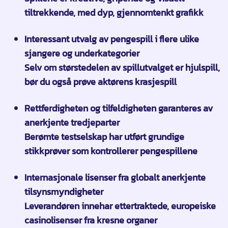
tiltrekkende, med dyp, gjennomtenkt grafikk
Interessant utvalg av pengespill i flere ulike
sjangere og underkategorier
Selv om størstedelen av spillutvalget er hjulspill,
bør du også prøve aktørens krasjespill
Rettferdigheten og tilfeldigheten garanteres av
anerkjente tredjeparter
Berømte testselskap har utført grundige
stikkprøver som kontrollerer pengespillene
Internasjonale lisenser fra globalt anerkjente
tilsynsmyndigheter
Leverandøren innehar ettertraktede, europeiske
casinolisenser fra kresne organer