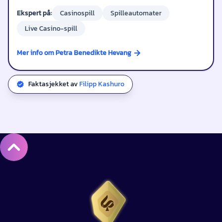
Ekspert på:
Casinospill
Spilleautomater
Live Casino-spill
Mer info om Petra Benedikte Hevang
Faktasjekket av
Filipp Kashuro