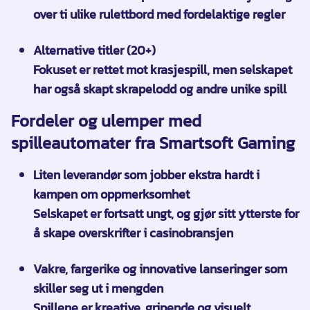
over ti ulike rulettbord med fordelaktige regler
Alternative titler (20+)
Fokuset er rettet mot krasjespill, men selskapet
har også skapt skrapelodd og andre unike spill
Fordeler og ulemper med
spilleautomater fra Smartsoft Gaming
Liten leverandør som jobber ekstra hardt i
kampen om oppmerksomhet
Selskapet er fortsatt ungt, og gjør sitt ytterste for
å skape overskrifter i casinobransjen
Vakre, fargerike og innovative lanseringer som
skiller seg ut i mengden
Spillene er kreative, gripende og visuelt