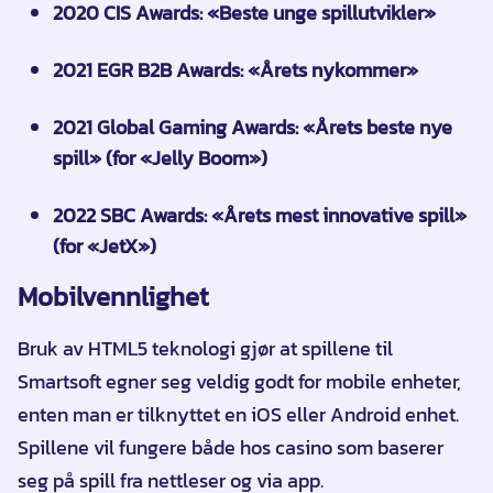
2020 CIS Awards: «Beste unge spillutvikler»
2021 EGR B2B Awards: «Årets nykommer»
2021 Global Gaming Awards: «Årets beste nye
spill» (for «Jelly Boom»)
2022 SBC Awards: «Årets mest innovative spill»
(for «JetX»)
Mobilvennlighet
Bruk av HTML5 teknologi gjør at spillene til
Smartsoft egner seg veldig godt for mobile enheter,
enten man er tilknyttet en iOS eller Android enhet.
Spillene vil fungere både hos casino som baserer
seg på spill fra nettleser og via app.