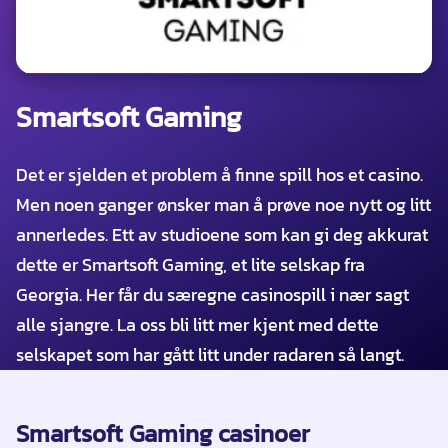
Smartsoft Gaming
Det er sjelden et problem å finne spill hos et casino.
Men noen ganger ønsker man å prøve noe nytt og litt
annerledes. Ett av studioene som kan gi deg akkurat
dette er Smartsoft Gaming, et lite selskap fra
Georgia. Her får du særegne casinospill i nær sagt
alle sjangre. La oss bli litt mer kjent med dette
selskapet som har gått litt under radaren så langt.
Smartsoft Gaming casinoer