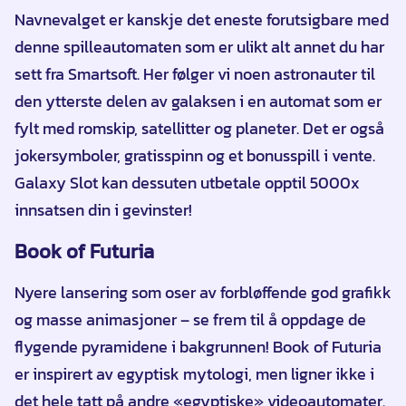
Navnevalget er kanskje det eneste forutsigbare med
denne spilleautomaten som er ulikt alt annet du har
sett fra Smartsoft. Her følger vi noen astronauter til
den ytterste delen av galaksen i en automat som er
fylt med romskip, satellitter og planeter. Det er også
jokersymboler, gratisspinn og et bonusspill i vente.
Galaxy Slot kan dessuten utbetale opptil 5000x
innsatsen din i gevinster!
Book of Futuria
Nyere lansering som oser av forbløffende god grafikk
og masse animasjoner – se frem til å oppdage de
flygende pyramidene i bakgrunnen! Book of Futuria
er inspirert av egyptisk mytologi, men ligner ikke i
det hele tatt på andre «egyptiske» videoautomater.