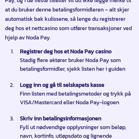
Pay, og i de fleste tilfeller vil du ikke legge merke til
at du bruker denne betalingsformidleren – alt skjer
automatisk bak kulissene, så lenge du registrerer
deg hos et nettcasino som utfører transaksjoner ved
hjelp av Noda Pay.
Registrer deg hos et Noda Pay casino
Stadig flere aktører bruker Noda Pay som
betalingsformidler, sjekk listen her i guiden
Logg inn og gå til selskapets kasse
Finn listen med betalingsmetoder og trykk på
VISA/Mastercard eller Noda Pay-logoen
Skriv inn betalingsinformasjonen
Fyll ut nødvendige opplysninger som beløp,
navn, kortinfo, utløpsdato og lignende