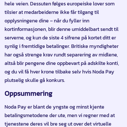
hele veien. Dessuten følges europeiske lover som
tilsier at medarbeiderne ikke får tilgang til
opplysningene dine – når du fyller inn
kortinformasjonen, blir denne umiddelbart sendt til
serverne, og kun de siste 4 sifrene på kortet ditt er
synlig i fremtidige betalinger. Britiske myndigheter
har også strenge krav rundt separering av midlene,
altså blir pengene dine oppbevart på adskilte konti,
og du vil få hver krone tilbake selv hvis Noda Pay
plutselig skulle gå konkurs.
Oppsummering
Noda Pay er blant de yngste og minst kjente
betalingsmetodene der ute, men vi regner med at
tjenestene deres vil bre seg ut over det virtuelle