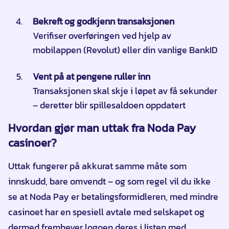
Bekreft og godkjenn transaksjonen
Verifiser overføringen ved hjelp av
mobilappen (Revolut) eller din vanlige BankID
Vent på at pengene ruller inn
Transaksjonen skal skje i løpet av få sekunder
– deretter blir spillesaldoen oppdatert
Hvordan gjør man uttak fra Noda Pay
casinoer?
Uttak fungerer på akkurat samme måte som
innskudd, bare omvendt – og som regel vil du ikke
se at Noda Pay er betalingsformidleren, med mindre
casinoet har en spesiell avtale med selskapet og
dermed fremhever logoen deres i listen med