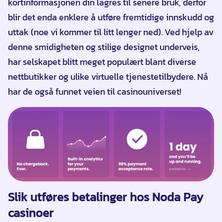
kortinformasjonen din lagres til senere bruk, derfor
blir det enda enklere å utføre fremtidige innskudd og
uttak (noe vi kommer til litt lenger ned). Ved hjelp av
denne smidigheten og stilige designet underveis,
har selskapet blitt meget populært blant diverse
nettbutikker og ulike virtuelle tjenestetilbydere. Nå
har de også funnet veien til casinouniverset!
Slik utføres betalinger hos Noda Pay
casinoer