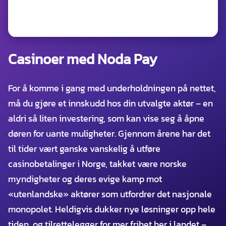
Casinoer med Noda Pay
For å komme i gang med underholdningen på nettet,
må du gjøre et innskudd hos din utvalgte aktør – en
aldri så liten investering, som kan vise seg å åpne
døren for uante muligheter. Gjennom årene har det
til tider vært ganske vanskelig å utføre
casinobetalinger i Norge, takket være norske
myndigheter og deres evige kamp mot
«utenlandske» aktører som utfordrer det nasjonale
monopolet. Heldigvis dukker nye løsninger opp hele
tiden, og tilrettelegger for mer frihet her i landet –