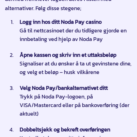
alternativer. Følg disse stegene;
Logg inn hos ditt Noda Pay casino
Gå til nettcasinoet der du tidligere gjorde en
innbetaling ved hjelp av Noda Pay
Åpne kassen og skriv inn et uttaksbeløp
Signaliser at du ønsker å ta ut gevinstene dine,
og velg et beløp – husk vilkårene
Velg Noda Pay/bankalternativet ditt
Trykk på Noda Pay-logoen, på
VISA/Mastercard eller på bankoverføring (der
aktuelt)
Dobbeltsjekk og bekreft overføringen