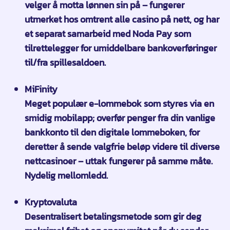
velger å motta lønnen sin på – fungerer
utmerket hos omtrent alle casino på nett, og har
et separat samarbeid med Noda Pay som
tilrettelegger for umiddelbare bankoverføringer
til/fra spillesaldoen.
MiFinity
Meget populær e-lommebok som styres via en
smidig mobilapp; overfør penger fra din vanlige
bankkonto til den digitale lommeboken, for
deretter å sende valgfrie beløp videre til diverse
nettcasinoer – uttak fungerer på samme måte.
Nydelig mellomledd.
Kryptovaluta
Desentralisert betalingsmetode som gir deg