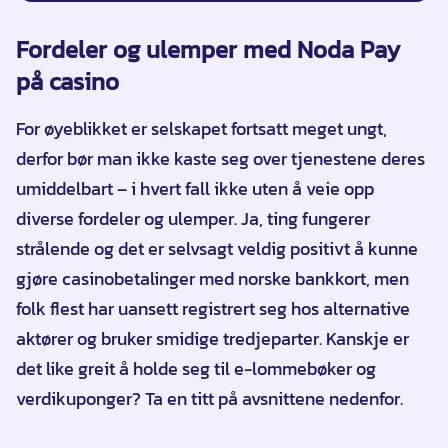
Fordeler og ulemper med Noda Pay
på casino
For øyeblikket er selskapet fortsatt meget ungt,
derfor bør man ikke kaste seg over tjenestene deres
umiddelbart – i hvert fall ikke uten å veie opp
diverse fordeler og ulemper. Ja, ting fungerer
strålende og det er selvsagt veldig positivt å kunne
gjøre casinobetalinger med norske bankkort, men
folk flest har uansett registrert seg hos alternative
aktører og bruker smidige tredjeparter. Kanskje er
det like greit å holde seg til e-lommebøker og
verdikuponger? Ta en titt på avsnittene nedenfor.