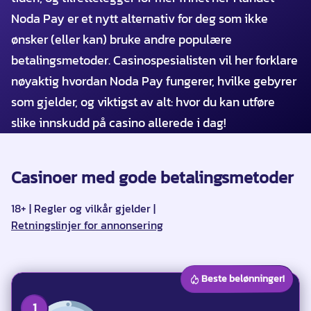
Noda Pay er et nytt alternativ for deg som ikke
ønsker (eller kan) bruke andre populære
betalingsmetoder. Casinospesialisten vil her forklare
nøyaktig hvordan Noda Pay fungerer, hvilke gebyrer
som gjelder, og viktigst av alt: hvor du kan utføre
slike innskudd på casino allerede i dag!
Casinoer med gode betalingsmetoder
18+ | Regler og vilkår gjelder |
Retningslinjer for annonsering
Beste belønninger!