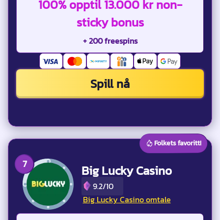
100% opptil 13.000 kr non-
sticky bonus
+ 200 freespins
Spill nå
Folkets favoritt!
Big Lucky Casino
9.2/10
Big Lucky Casino omtale