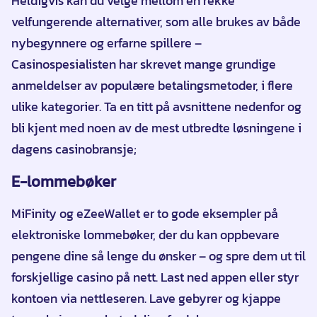
Heldigvis kan du velge mellom en rekke
velfungerende alternativer, som alle brukes av både
nybegynnere og erfarne spillere –
Casinospesialisten har skrevet mange grundige
anmeldelser av populære betalingsmetoder, i flere
ulike kategorier. Ta en titt på avsnittene nedenfor og
bli kjent med noen av de mest utbredte løsningene i
dagens casinobransje;
E-lommebøker
MiFinity og eZeeWallet er to gode eksempler på
elektroniske lommebøker, der du kan oppbevare
pengene dine så lenge du ønsker – og spre dem ut til
forskjellige casino på nett. Last ned appen eller styr
kontoen via nettleseren. Lave gebyrer og kjappe