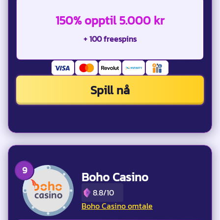
150% opptil 5.000 kr
+ 100 freespins
Spill nå
Boho Casino
8.8/10
Boho Casino omtale