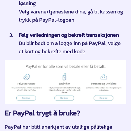
løsning
Velg varene/tjenestene dine, gå til kassen og
trykk på PayPal-logoen
Følg veiledningen og bekreft transaksjonen
Du blir bedt om å logge inn på PayPal, velge
et kort og bekrefte med kode
Er PayPal trygt å bruke?
PayPal har blitt anerkjent av utallige pålitelige