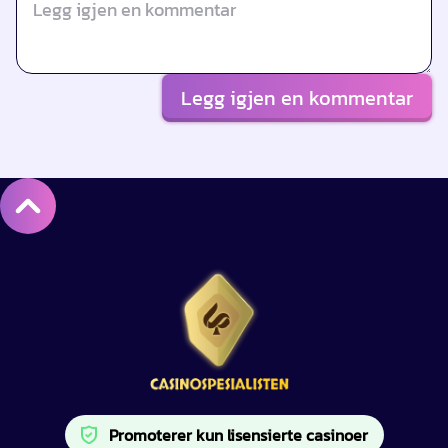
Legg igjen en kommentar
Promoterer kun lisensierte casinoer