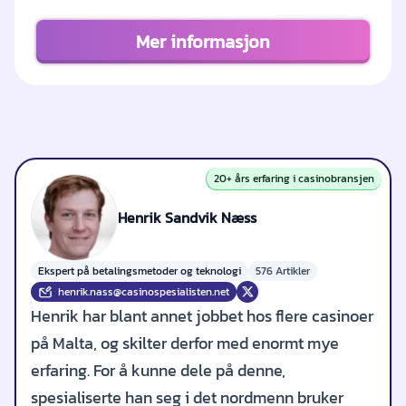
Mer informasjon
20+ års erfaring i casinobransjen
Henrik Sandvik Næss
Ekspert på betalingsmetoder og teknologi
576 Artikler
henrik.nass@casinospesialisten.net
Henrik har blant annet jobbet hos flere casinoer
på Malta, og skilter derfor med enormt mye
erfaring. For å kunne dele på denne,
spesialiserte han seg i det nordmenn bruker