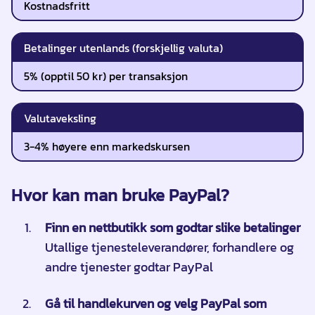
Kostnadsfritt
Betalinger utenlands (forskjellig valuta)
5% (opptil 50 kr) per transaksjon
Valutaveksling
3-4% høyere enn markedskursen
Hvor kan man bruke PayPal?
Finn en nettbutikk som godtar slike betalinger
Utallige tjenesteleverandører, forhandlere og
andre tjenester godtar PayPal
Gå til handlekurven og velg PayPal som