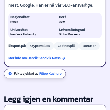
mest; Google. Han er nå vår SEO-ansvarlige.
Nasjonalitet
Bor i
Norsk
Oslo
Universitet
Universitetsgrad
New York University
Global Business
Ekspert på:
Kryptovaluta
Casinospill
Bonuser
Mer info om Henrik Sandvik Næss
Faktasjekket av
Filipp Kashuro
Legg igjen en kommentar