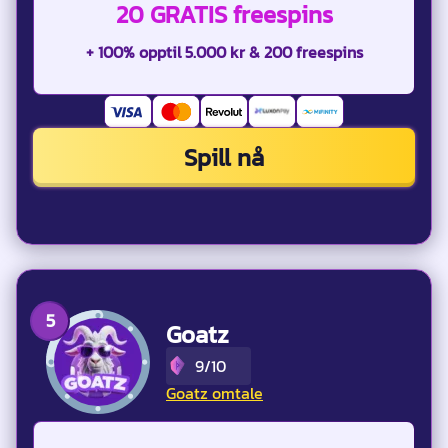
20 GRATIS freespins
+ 100% opptil 5.000 kr & 200 freespins
Spill nå
Goatz
9/10
Goatz omtale