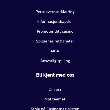
Personvernserklæring
Informasjonskapsler
Promoter ditt casino
Spillernes rettigheter
MGA
Ansvarlig spilling
Bli kjent med oss
Om oss
Møt teamet
Stole på Casinospesialisten