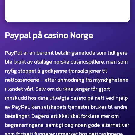
Paypal på casino Norge
PayPal er en berømt betalingsmetode som tidligere
ble brukt av utallige norske casinospillere, men som
nylig stoppet å godkjenne transaksjoner til
nettcasinoene – etter anmodning fra myndighetene
i landet vårt. Selv om du ikke lenger får gjort
innskudd hos dine utvalgte casino på nett ved hjelp
av PayPal, kan selskapets tjenester brukes til andre
betalinger. Dagens artikkel skal forklare mer om
begrensningene, samt gi deg noen gode alternativer
som fortsatt fungerer utmerket hos nettcasinoene